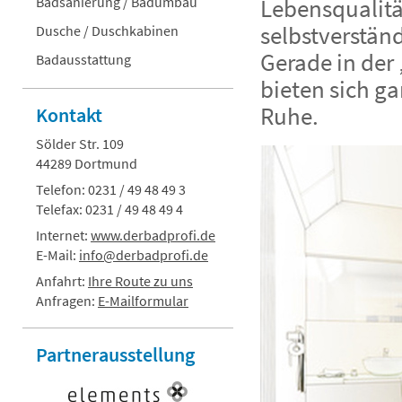
Badsanierung / Badumbau
Lebensqualit
selbstverstän
Dusche / Duschkabinen
Gerade in der
Badausstattung
bieten sich g
Ruhe.
Kontakt
Sölder Str. 109
44289 Dortmund
Telefon: 0231 / 49 48 49 3
Telefax: 0231 / 49 48 49 4
Internet:
www.derbadprofi.de
E-Mail:
info@derbadprofi.de
Anfahrt:
Ihre Route zu uns
Anfragen:
E-Mailformular
Partner
ausstellung