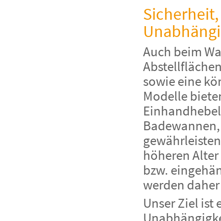
Sicherheit,
Unabhängi
Auch beim Was
Abstellflächen
sowie eine kö
Modelle bieten
Einhandhebelm
Badewannen, d
gewährleisten
höheren Alter
bzw. eingehän
werden daher 
Unser Ziel ist
Unabhängigke