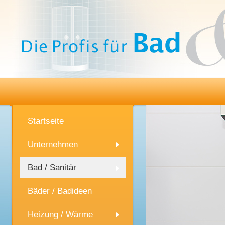
Startseite
Unternehmen
Bad / Sanitär
Bäder / Badideen
Heizung / Wärme