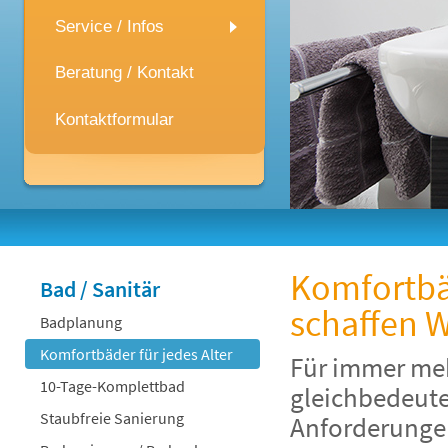
Service / Infos
Beratung / Kontakt
Kontaktformular
Komfortbäd
Bad / Sanitär
schaffen 
Badplanung
Komfortbäder für jedes Alter
Für immer me
10-Tage-Komplettbad
gleichbedeut
Staubfreie Sanierung
Anforderungen