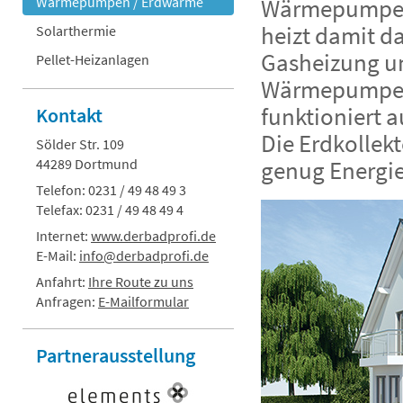
Wärmepumpen / Erdwärme
Wärmepumpe. 
heizt damit d
Solarthermie
Gasheizung un
Pellet-Heizanlagen
Wärmepumpe h
funktioniert a
Kontakt
Die Erdkollekt
Sölder Str. 109
44289 Dortmund
genug Energie.
Telefon: 0231 / 49 48 49 3
Telefax: 0231 / 49 48 49 4
Internet:
www.derbadprofi.de
E-Mail:
info@derbadprofi.de
Anfahrt:
Ihre Route zu uns
Anfragen:
E-Mailformular
Partner
ausstellung