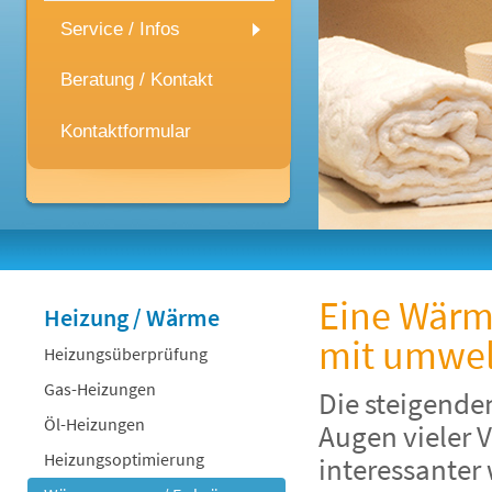
Service / Infos
Beratung / Kontakt
Kontaktformular
Eine Wärm
Heizung / Wärme
mit umwel
Heizungsüberprüfung
Gas-Heizungen
Die steigenden
Öl-Heizungen
Augen vieler 
Heizungsoptimierung
interessanter