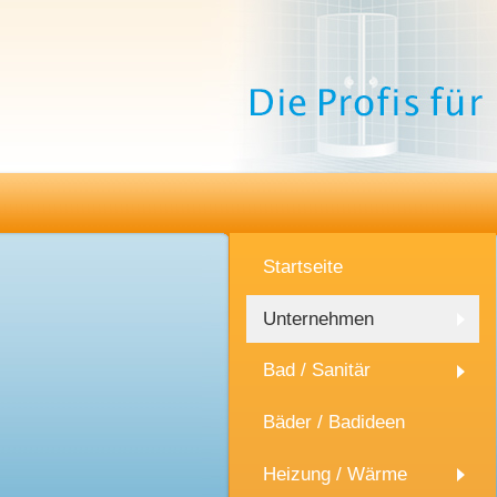
Startseite
Unternehmen
Bad / Sanitär
Bäder / Badideen
Heizung / Wärme