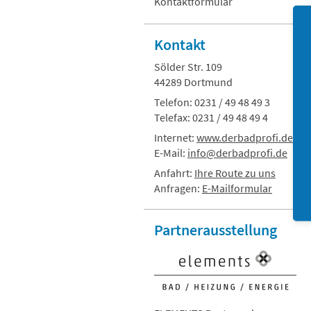
Kontaktformular
Kontakt
Sölder Str. 109
44289 Dortmund
Telefon: 0231 / 49 48 49 3
Telefax: 0231 / 49 48 49 4
Internet:
www.derbadprofi.de
E-Mail:
info@derbadprofi.de
Anfahrt:
Ihre Route zu uns
Anfragen:
E-Mailformular
Partner
ausstellung