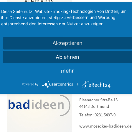
www.elements-show.de
Diese Seite nutzt Website-Tracking-Technologien von Dritten, um
ihre Dienste anzubieten, stetig zu verbessern und Werbung
entsprechend den Interessen der Nutzer anzuzeigen.
HSK Duschkab
Zum Hohlen Morgen 22
Akzeptieren
59939 Olsberg
Telefon: +49(0)2962-97903-0
Ablehnen
www.hsk.de
mehr
Powered by
&
badideen
Eisenacher Straße 13
44143 Dortmund
Telefon: 0231 5497-0
www.mosecker-badideen.de